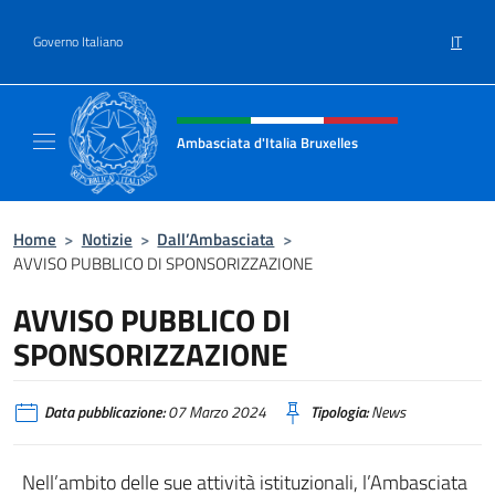
Salta al contenuto
IT
Governo Italiano
Intestazione sito, social e menù
Ambasciata d'Italia Bruxelles
Sito Ufficiale Ambasciata d'Italia a Bruxelle
Home
>
Notizie
>
Dall’Ambasciata
>
AVVISO PUBBLICO DI SPONSORIZZAZIONE
AVVISO PUBBLICO DI
SPONSORIZZAZIONE
Data pubblicazione:
07 Marzo 2024
Tipologia:
News
Nell’ambito delle sue attività istituzionali, l’Ambasciata