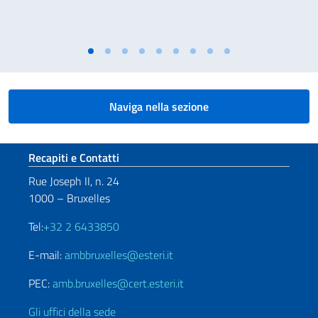
Naviga nella sezione
Sezione footer
Recapiti e Contatti
Rue Joseph II, n. 24
1000 – Bruxelles
Tel:
+32 2 6433850
E-mail:
ambbruxelles@esteri.it
PEC:
amb.bruxelles@cert.esteri.it
Gli uffici della sede