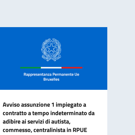
Avviso assunzione 1 impiegato a
NUOV
contratto a tempo indeterminato da
FAR
adibire ai servizi di autista,
La Fa
commesso, centralinista in RPUE
access