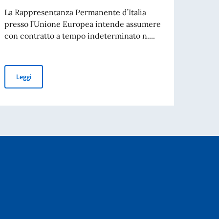
sito...
La Rappresentanza Permanente d’Italia
presso l’Unione Europea intende assumere
con contratto a tempo indeterminato n....
Leg
RI DELLO SPETTACOLO DEL TEATRO ALLA SCALA a.a. 2026-2027
Avviso assunzione 1 impiegato a contratto a tempo indeterminato 
Leggi