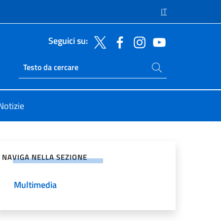
IT
Seguici su:
Cerca nel sito
Ricerca sito live
Notizie
vidi sui Social Network
NAVIGA NELLA SEZIONE
Multimedia