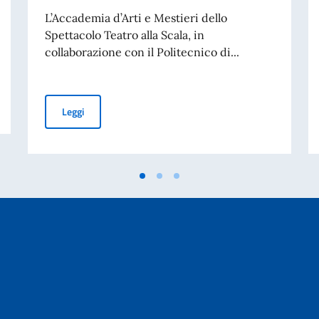
L’Accademia d’Arti e Mestieri dello
Spettacolo Teatro alla Scala, in
collaborazione con il Politecnico di...
alian Institute of Fashion Management
BORSE DI STUDIO PER L’ACCADEMIA DI ARTI E MESTIE
Leggi