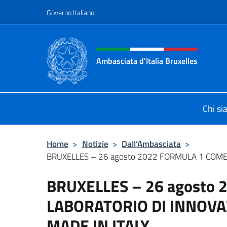
Salta al contenuto
Governo Italiano
Intestazione sito, social 
Ambasciata d'Italia Bruxelles
Sito Ufficiale Ambasciata d'Italia a
Chi s
Home
>
Notizie
>
Dall’Ambasciata
>
BRUXELLES – 26 agosto 2022 FORMULA 1 COME 
BRUXELLES – 26 agosto
LABORATORIO DI INNOVA
MADE IN ITALY