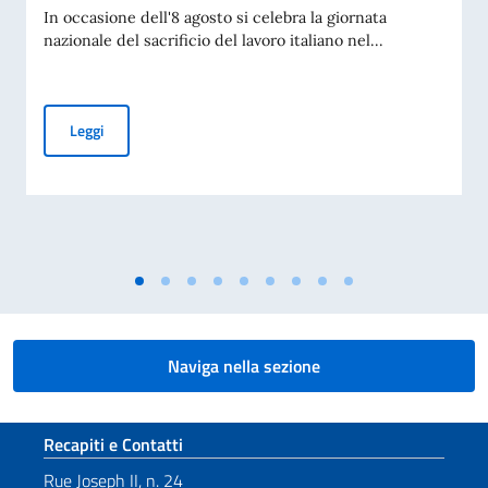
In occasione dell'8 agosto si celebra la giornata
nazionale del sacrificio del lavoro italiano nel...
8 Agosto giornata nazionale del sacrificio del lavoro italian
Leggi
Naviga nella sezione
Sezione footer
Recapiti e Contatti
Rue Joseph II, n. 24