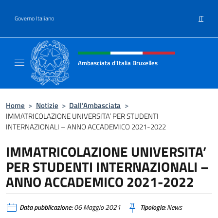
Salta al contenuto
IT
Governo Italiano
Intestazione sito, social e menù
Ambasciata d'Italia Bruxelles
Sito Ufficiale Ambasciata d'Italia a Bruxelle
Home
>
Notizie
>
Dall’Ambasciata
>
IMMATRICOLAZIONE UNIVERSITA’ PER STUDENTI
INTERNAZIONALI – ANNO ACCADEMICO 2021-2022
IMMATRICOLAZIONE UNIVERSITA’
PER STUDENTI INTERNAZIONALI –
ANNO ACCADEMICO 2021-2022
Data pubblicazione:
06 Maggio 2021
Tipologia:
News