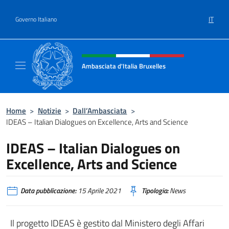
Salta al contenuto
IT
Governo Italiano
Intestazione sito, social e menù
Ambasciata d'Italia Bruxelles
Sito Ufficiale Ambasciata d'Italia a Bruxelle
Home
>
Notizie
>
Dall’Ambasciata
>
IDEAS – Italian Dialogues on Excellence, Arts and Science
IDEAS – Italian Dialogues on
Excellence, Arts and Science
Data pubblicazione:
15 Aprile 2021
Tipologia:
News
Il progetto IDEAS è gestito dal Ministero degli Affari