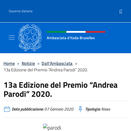
Salta al contenuto
IT
Governo Italiano
Intestazione sito, social e menù
Ambasciata d'Italia Bruxelles
Sito Ufficiale Ambasciata d'Italia a Bruxelle
Home
>
Notizie
>
Dall’Ambasciata
>
13a Edizione del Premio “Andrea Parodi” 2020.
13a Edizione del Premio “Andrea
Parodi” 2020.
Data pubblicazione:
07 Gennaio 2020
Tipologia:
News