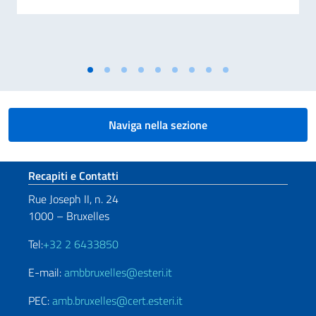
Naviga nella sezione
Sezione footer
Recapiti e Contatti
Rue Joseph II, n. 24
1000 – Bruxelles
Tel:
+32 2 6433850
E-mail:
ambbruxelles@esteri.it
PEC:
amb.bruxelles@cert.esteri.it