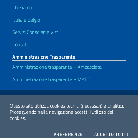
Chi siamo
Italia e Belgio
Servizi Consolari e Visti
Contatti
Amministrazione Trasparente
Amministrazione trasparente – Ambasciata
Amministrazione trasparente – MAECI
Link Utili
Note legali
Privacy e cookie policy
Dichiarazione di accessibilità
Questo sito utilizza cookies tecnici (necessari) e analitici.
Proseguendo nella navigazione accetti l'utilizzo dei
cookies.
2026 Copyright Ministero degli Affari Esteri e della Cooperazione
Internazionale
COOKIES
I CO
PREFERENZE
ACCETTO TUTTI