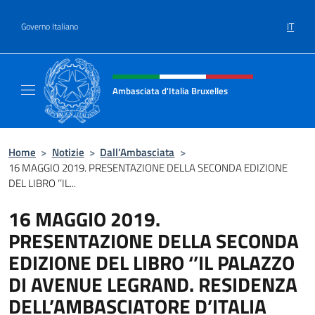
Salta al contenuto
IT
Governo Italiano
Intestazione sito, social e menù
Ambasciata d'Italia Bruxelles
Sito Ufficiale Ambasciata d'Italia a Bruxelle
Home
>
Notizie
>
Dall’Ambasciata
>
16 MAGGIO 2019. PRESENTAZIONE DELLA SECONDA EDIZIONE
DEL LIBRO ‘’IL...
16 MAGGIO 2019.
PRESENTAZIONE DELLA SECONDA
EDIZIONE DEL LIBRO ‘’IL PALAZZO
DI AVENUE LEGRAND. RESIDENZA
DELL’AMBASCIATORE D’ITALIA